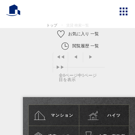
トップ
>
賃貸 検索一覧
お気に入り 一覧
閲覧履歴 一覧
◀◀
◀
▶
▶▶
全0ページ中1ページ
目を表示
マンション
ハイツ