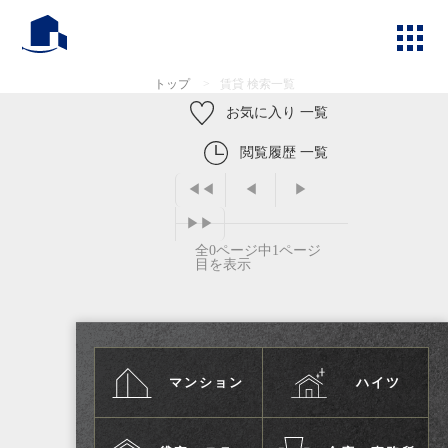
トップ
>
賃貸 検索一覧
お気に入り 一覧
閲覧履歴 一覧
◀◀
◀
▶
▶▶
全0ページ中1ページ
目を表示
マンション
ハイツ