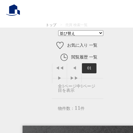
トップ
>
売買 検索一覧
お気に入り 一覧
閲覧履歴 一覧
◀◀
◀
01
▶
▶▶
全1ページ中1ページ
目を表示
11
物件数：
件