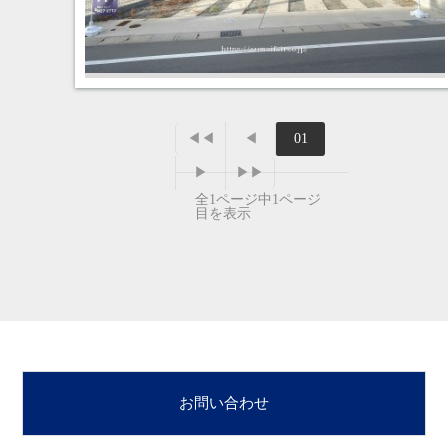
◀◀
◀
01
▶
▶▶
全1ページ中1ページ
目を表示
お問い合わせ