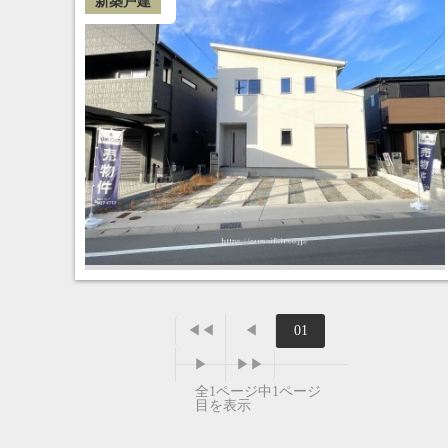
新築戸建
◀◀
◀
01
▶
▶▶
全1ページ中1ページ
目を表示