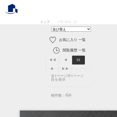
トップ
>
売買 検索一覧
お気に入り 一覧
閲覧履歴 一覧
◀◀
◀
01
▶
▶▶
全1ページ中1ページ
目を表示
6
物件数：
件