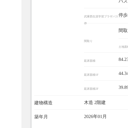
バス
停歩
武庫西生涯学習プラザバス
停
間取
間取り
土地面
84.2
延床面積
44.3
延床面積1F
39.8
延床面積2F
木造 2階建
建物構造
2026年01月
築年月