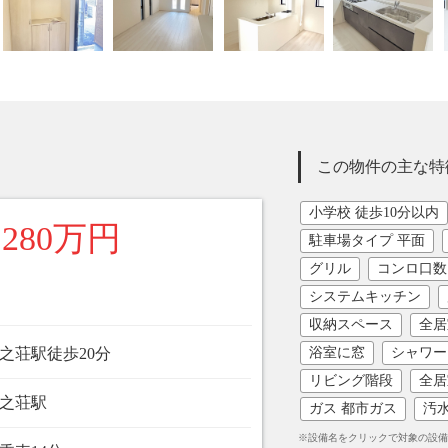
この物件の主な特
小学校 徒歩10分以内
,280万円
駐車場タイプ 平面
グリル
コンロ口数
システムキッチン
収納スペース
全居
之荘駅徒歩20分
浴室に窓
シャワー
リビング階段
全居
之荘駅
ガス 都市ガス
汚水
※設備名をクリックで対象の設備