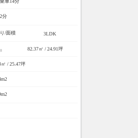
乗車14分
2分
り/面積
3LDK
82.37㎡ / 24.91坪
積
3㎡ / 25.47坪
4m2
9m2