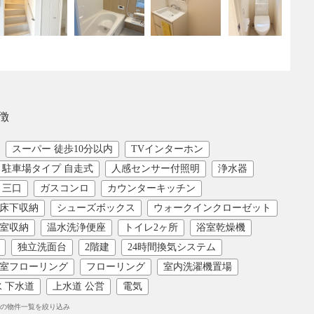
徴
スーパー 徒歩10分以内
TVインターホン
駐車場タイプ 自走式
人感センサー付照明
浄水器
 三口
ガスコンロ
カウンターキッチン
床下収納
シューズボックス
ウォークインクローゼット
室収納
温水洗浄便座
トイレ2ヶ所
浴室乾燥機
独立洗面台
2階建
24時間換気システム
室フローリング
フローリング
室内洗濯機置場
 下水道
上水道 公営
電気
の物件一覧を絞り込み