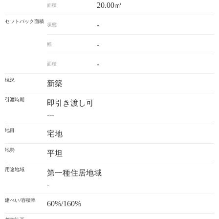
20.00㎡
面積
セットバック面積
-
状態
-
幅
-
面積
現況
新築
引渡時期
即引き渡し可
---
地目
宅地
地勢
平坦
用途地域
第一種住居地域
-
建ぺい/容積率
60%/160%