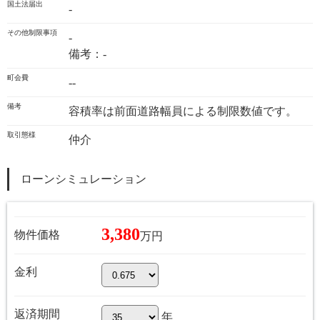
国土法届出
-
その他制限事項
-
備考：-
町会費
--
備考
容積率は前面道路幅員による制限数値です。
取引態様
仲介
ローンシミュレーション
3,380
物件価格
万円
金利
返済期間
年