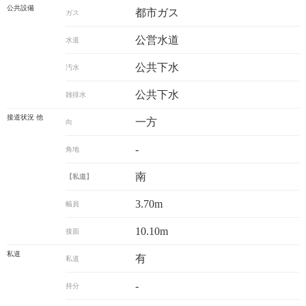
公共設備
都市ガス
ガス
公営水道
水道
公共下水
汚水
公共下水
雑排水
接道状況 他
一方
向
-
角地
南
【私道】
3.70m
幅員
10.10m
接面
私道
有
私道
-
持分