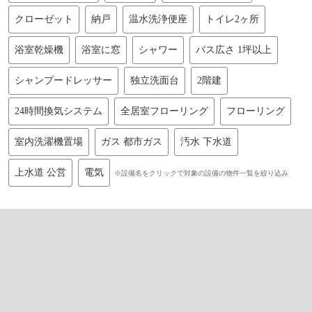
クローゼット
納戸
温水洗浄便座
トイレ2ヶ所
浴室乾燥機
浴室に窓
シャワー
バス広さ 1坪以上
シャンプードレッサー
独立洗面台
2階建
24時間換気システム
全居室フローリング
フローリング
室内洗濯機置場
ガス 都市ガス
汚水 下水道
上水道 公営
電気
※設備名をクリックで対象の設備の物件一覧を絞り込み