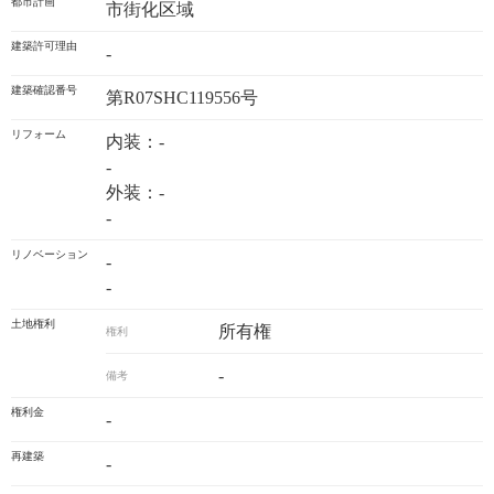
都市計画
市街化区域
建築許可理由
-
建築確認番号
第R07SHC119556号
リフォーム
内装：-
-
外装：-
-
リノベーション
-
-
土地権利
所有権
権利
-
備考
権利金
-
再建築
-