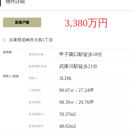
物件詳細
3,380万円
新築戸建
兵庫県尼崎市大島1丁目
最寄駅
甲子園口駅徒歩18分
東海道本線
武庫川駅徒歩21分
阪神電鉄本線
間取り/面積
3LDK
間取り
90.07㎡ / 27.24坪
土地面積
98.39㎡ / 29.76坪
延床面積
50.37m2
延床面積1F
48.02m2
延床面積2F