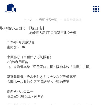
トップ
>
売買 検索一覧
>
売買 検索詳細
取り扱い店舗： 【塚口店】
尼崎市大島1丁目新築戸建 2号棟
2026年2月完成済み
南向き3LDK
車庫あり（車種による制限有）
2沿線利用可能
（JR東海道本線「甲子園口」駅・阪神本線「武庫川」駅）
浴室乾燥機・浄水器付きキッチンなど設備充実
玄関ホール収納や床下収納があり収納充実
南向きバルコニー
各居室6.5帖以上・南向き