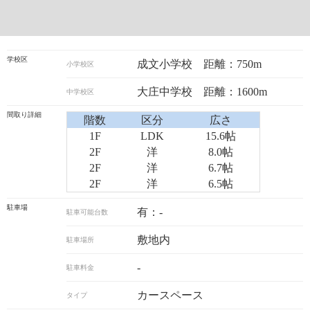
学校区
成文小学校 距離：750m
小学校区
大庄中学校 距離：1600m
中学校区
間取り詳細
階数
区分
広さ
1F
LDK
15.6帖
2F
洋
8.0帖
2F
洋
6.7帖
2F
洋
6.5帖
駐車場
有：-
駐車可能台数
敷地内
駐車場所
-
駐車料金
カースペース
タイプ